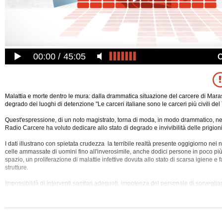
00:00
45:05
Malattia e morte dentro le mura: dalla drammatica situazione del carcere di Maras
degrado dei luoghi di detenzione "Le carceri italiane sono le carceri più civili de
Quest'espressione, di un noto magistrato, torna di moda, in modo drammatico, ne
Radio Carcere ha voluto dedicare allo stato di degrado e invivibilità delle prigion
I dati illustrano con spietata crudezza la terribile realtà presente oggigiorno nei n
celle ammassate di uomini fino all'inverosimile, anche dodici persone in poco più
spazio, un proliferazione di malattie infettive dovuta allo stato di scarsa igiene e 
strutture.
Impossibilità di interventi sanitari adeguati, impotenza del personale di sorveglian
aumento.
Radio Carcere ha voluto indagare sul punto e lo ha fatto partendo da un recente f
cronaca (suicidi di detenuti del Marassi) accogliendo diverse e autorevoli testi