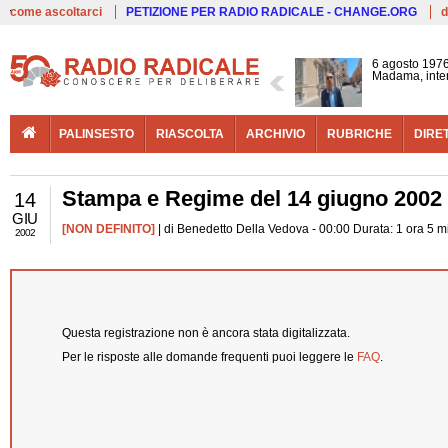
Live
come ascoltarci
PETIZIONE PER RADIO RADICALE - CHANGE.ORG
d
6 agosto 1976
Madama, interv
PALINSESTO
RIASCOLTA
ARCHIVIO
RUBRICHE
DIRE
Stampa e Regime del 14 giugno 2002
14
GIU
[NON DEFINITO]
| di Benedetto Della Vedova - 00:00 Durata: 1 ora 5 m
2002
Questa registrazione non è ancora stata digitalizzata.
Per le risposte alle domande frequenti puoi leggere le
FAQ
.