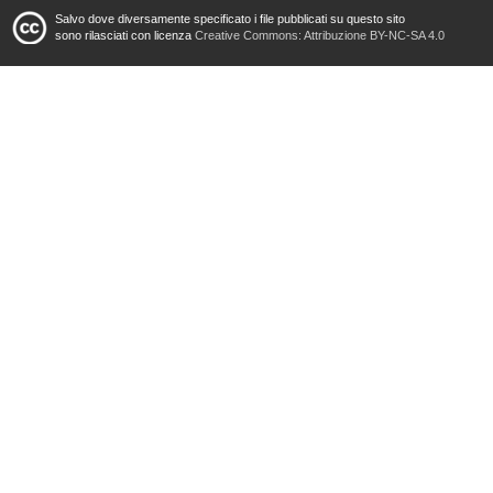
Salvo dove diversamente specificato i file pubblicati su questo sito
sono rilasciati con licenza
Creative Commons: Attribuzione BY-NC-SA 4.0