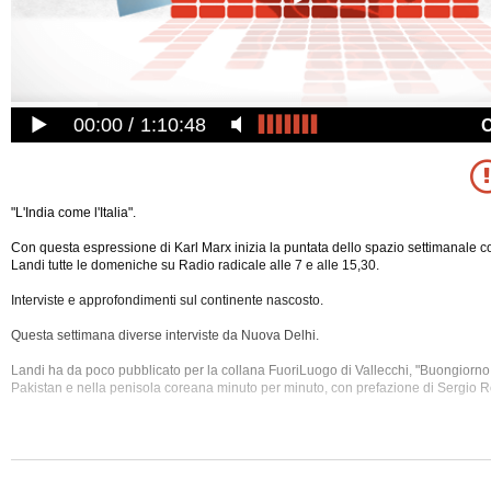
00:00
1:10:48
"L'India come l'Italia".
Con questa espressione di Karl Marx inizia la puntata dello spazio settimanale 
Landi tutte le domeniche su Radio radicale alle 7 e alle 15,30.
Interviste e approfondimenti sul continente nascosto.
Questa settimana diverse interviste da Nuova Delhi.
Landi ha da poco pubblicato per la collana FuoriLuogo di Vallecchi, "Buongiorno As
Pakistan e nella penisola coreana minuto per minuto, con prefazione di Sergio
Registrazione audio di ""Speciale Global". Interviste dall'India di Claudio Landi", 
agosto 2005 alle
00:00.