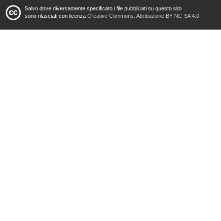
Salvo dove diversamente specificato i file pubblicati su questo sito
sono rilasciati con licenza
Creative Commons: Attribuzione BY-NC-SA 4.0