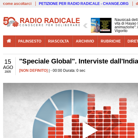
Live
come ascoltarci
PETIZIONE PER RADIO RADICALE - CHANGE.ORG
d
Nausicaä della
vita di Hayao 
animazione": in
Vigorito
PALINSESTO
RIASCOLTA
ARCHIVIO
RUBRICHE
DIRE
"Speciale Global". Interviste dall'Indi
15
AGO
[NON DEFINITO]
| - 00:00 Durata: 0 sec
2005