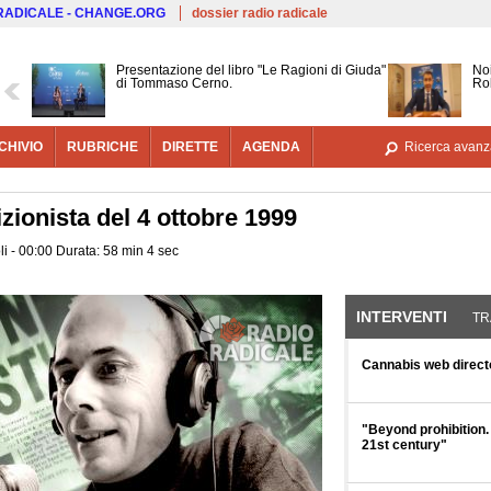
Salta al contenuto principale
 RADICALE - CHANGE.ORG
dossier radio radicale
Presentazione del libro "Le Ragioni di Giuda"
Noi
di Tommaso Cerno.
Ro
CHIVIO
RUBRICHE
DIRETTE
AGENDA
Ricerca avanz
izionista del 4 ottobre 1999
i - 00:00 Durata: 58 min 4 sec
INTERVENTI
(SCHE
TR
Cannabis web directo
"Beyond prohibition. 
21st century"