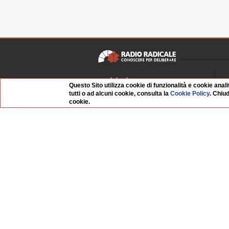
Chi siamo
Questo Sito utilizza cookie di funzionalità e cookie anali
tutti o ad alcuni cookie, consulta la
Cookie Policy
. Chiu
Dossier Radio Radicale
P
cookie.
Questo sito
R
L'Archivio
D
Redazione
La musica da Requiem
I
Infrastruttura informatica
S
Contattaci
Dati societari
Organismo di Vigilanza
Whistleblowing
FAQ