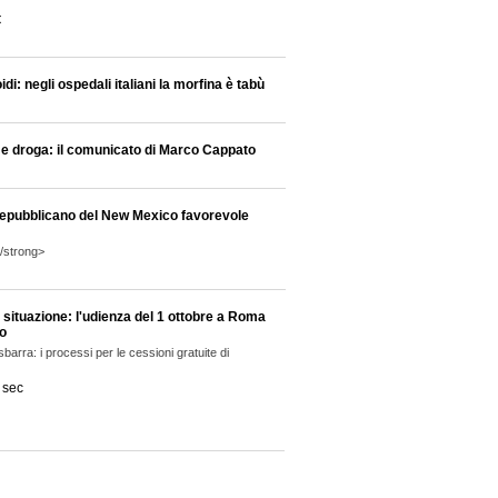
t
idi: negli ospedali italiani la morfina è tabù
e droga: il comunicato di Marco Cappato
repubblicano del New Mexico favorevole
</strong>
situazione: l'udienza del 1 ottobre a Roma
no
sbarra: i processi per le cessioni gratuite di
 sec
tiglione: il governatore repubblicano del
e alla legalizzazione
trong>