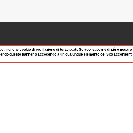
<strong>2° Congresso
razionale scientifico 
0:45 Durata: 13 min 2
"Beyond prohibition"
""Canapa web director
cannabis.
<strong>Segnalazioni
Radio
Archivio
0:59 Durata: 2 min 5 
tici, nonché cookie di profilazione di terze parti. Se vuoi saperne di più o negare
dendo questo banner o accedendo a un qualunque elemento del Sito acconsenti a
alinsesto
Videoparlamento
iascolta
Istituzioni
irette
Dibattiti
Rubriche
Manifestazioni
nterviste
Radicali
tatistiche audio/video