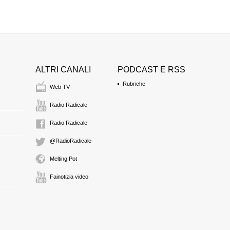
"Bisogna cercare di p
Alessandro Caforio a
0:24 Durata: 7 min 55
ALTRI CANALI
PODCAST E RSS
Il nostro commento
0:32 Durata: 2 min 7 
Rubriche
Web TV
Radio Radicale
Da "Tuttoscienze" in
29.9.1999
Radio Radicale
<strong>Proibizionismo
0:35 Durata: 2 min 35
@RadioRadicale
Melting Pot
Intervista a Pietro Mi
<strong>Aids e carcere:
Fainotizia video
detenuti con Hiv</str
0:37 Durata: 7 min 42
Intervista al dottor 