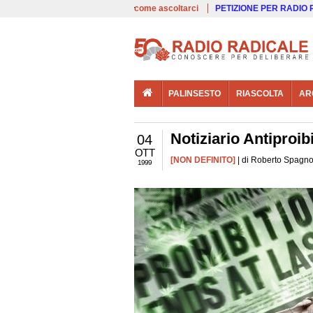
00:00
Live
come ascoltarci
PETIZIONE PER RADIO
PALINSESTO
RIASCOLTA
AR
Notiziario Antiproib
04
OTT
[NON DEFINITO]
| di Roberto Spagnol
1999