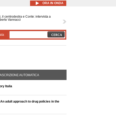
ORA IN ONDA
, il centrodestra e Conte: intervista a
berto Vannacci
ata
DA ATTIVA)
ASCRIZIONE AUTOMATICA
ry Italia
An adult approach to drug policies in the