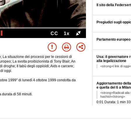
Il sito della Federser
Pregiudizi sugli oppio
CC
1x
Parlamento europeo 
Usa: il governatore 
 La situazione dei processi per le cessioni di
alla legalizzazione
uropeo; La svolta proibizionista di Tony Blair; An
 droghe; Il tabù degli oppioidi; Aids e carcere;
<strong>I link di oggi
di oggi.
ottobre 1999" di lunedì 4 ottobre 1999 condotta da
Aggiornamento della 
e quella del 6 a Mila
<strong>Radicali alla 
 durata di 58 minuti.
hashish</strong>
0:01 Durata: 1 min 33
Dedicato a Rocco But
New Mexico favorevol
<strong>Editoriale</s