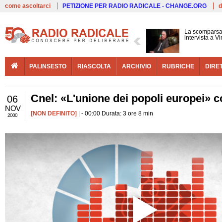
Live
come ascoltarci
PETIZIONE PER RADIO RADICALE - CHANGE.ORG
d
La scomparsa 
intervista a V
PALINSESTO
RIASCOLTA
ARCHIVIO
RUBRICHE
DIRE
Cnel: «L'unione dei popoli europei» 
06
NOV
[NON DEFINITO]
| - 00:00 Durata: 3 ore 8 min
2000