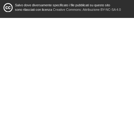
Salvo dove diversamente specificato i file pubblicati su questo sito
sono rilasciati con licenza
Creative Commons: Attribuzione BY-NC-SA 4.0