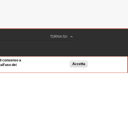
TORNA SU
 il consenso a
Accetta
ll'uso dei