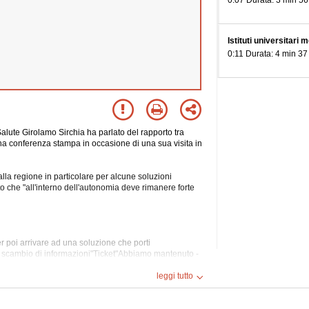
0:07 Durata: 3 min 56
Istituti universitari 
0:11 Durata: 4 min 37
alute Girolamo Sirchia ha parlato del rapporto tra
na conferenza stampa in occasione di una sua visita in
la regione in particolare per alcune soluzioni
ito che "all'interno dell'autonomia deve rimanere forte
r poi arrivare ad una soluzione che porti
sia scambio di informazioni"Ticket"Abbiamo mantenuto -
he è stata però 'asciugata' delle medicine non
leggi tutto
o, di mettere i ticket sui farmaci di fascia B''.