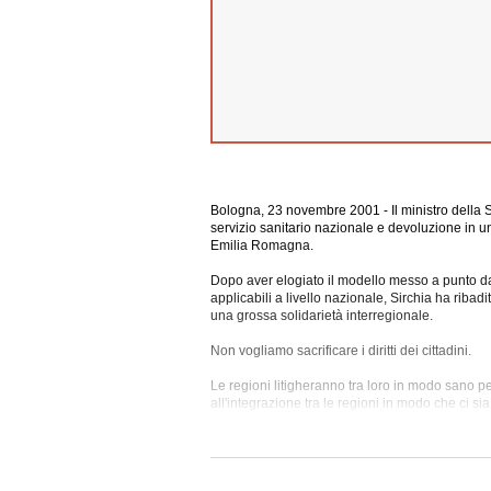
Bologna, 23 novembre 2001 - Il ministro della S
servizio sanitario nazionale e devoluzione in u
Emilia Romagna.
Dopo aver elogiato il modello messo a punto dal
applicabili a livello nazionale, Sirchia ha ribad
una grossa solidarietà interregionale.
Non vogliamo sacrificare i diritti dei cittadini.
Le regioni litigheranno tra loro in modo sano pe
all'integrazione tra le regioni in modo che ci 
ha spiegato - una fascia A di farmaci gratuita c
essenziali.
Le Regioni avranno la facoltà, se ne hanno bisogn