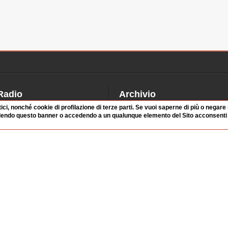
Radio
Archivio
tici, nonché cookie di profilazione di terze parti. Se vuoi saperne di più o negare
alinsesto
Videoparlamento
dendo questo banner o accedendo a un qualunque elemento del Sito acconsenti a
iascolta
Istituzioni
irette
Dibattiti
Rubriche
Manifestazioni
nterviste
Radicali
tatistiche audio/video