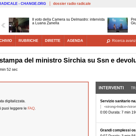
Salta al contenuto principale
 RADICALE - CHANGE.ORG
dossier radio radicale
Il voto della Camera su Delmastro: intervista
Pre
a Luana Zanella
Gi
CHIVIO
RUBRICHE
DIRETTE
AGENDA
Ricerca avanz
stampa del ministro Sirchia su Ssn e devol
 min 52 sec
INTERVENTI
(SCHE
TR
a digitalizzata.
Servizio sanitario n
<strong>Indice</stro
i puoi leggere le
FAQ
.
0:00 Durata: 7 min 19
Grandi complessi os