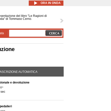
ORA IN ONDA
sentazione del libro "Le Ragioni di
uda" di Tommaso Cerno.
ata
uzione
DA ATTIVA)
ASCRIZIONE AUTOMATICA
azionale e devoluzione
ng>
 sec
pedalieri