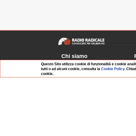
Chi siamo
Questo Sito utilizza cookie di funzionalità e cookie anali
Dossier Radio Radicale
P
tutti o ad alcuni cookie, consulta la
Cookie Policy
. Chiu
Questo sito
R
cookie.
L'Archivio
D
Redazione
La musica da Requiem
I
Infrastruttura informatica
S
Contattaci
Dati societari
Organismo di Vigilanza
Whistleblowing
FAQ