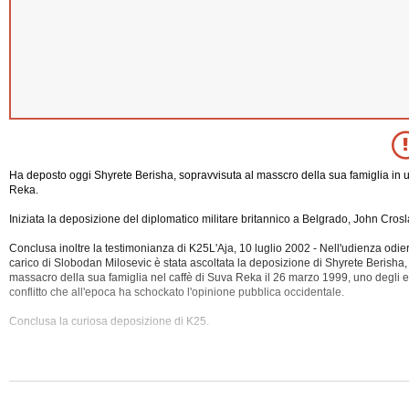
Ha deposto oggi Shyrete Berisha, sopravvisuta al masscro della sua famiglia in u
Reka.
Iniziata la deposizione del diplomatico militare britannico a Belgrado, John Cros
Conclusa inoltre la testimonianza di K25L'Aja, 10 luglio 2002 - Nell'udienza odi
carico di Slobodan Milosevic è stata ascoltata la deposizione di Shyrete Berisha,
massacro della sua famiglia nel caffè di Suva Reka il 26 marzo 1999, uno degli ev
conflitto che all'epoca ha schockato l'opinione pubblica occidentale.
Conclusa la curiosa deposizione di
K25.
Iniziata inoltre l'importante deposizione di John Crosland.
La rocambolesca storia di Shyrete Berisha Il 26 marzo 1999 a Suva Reka la pol
civili armati ha fatto irruzione nella casa di Shyrete Berisha, picchiando brutalme