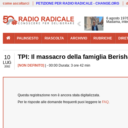
Live
come ascoltarci
PETIZIONE PER RADIO RADICALE - CHANGE.ORG
d
6 agosto 1976
Madama, interv
PALINSESTO
RIASCOLTA
ARCHIVIO
RUBRICHE
DIRE
TPI: Il massacro della famiglia Berish
10
LUG
[NON DEFINITO]
| - 00:00 Durata: 3 ore 42 min
2002
Questa registrazione non è ancora stata digitalizzata.
Per le risposte alle domande frequenti puoi leggere le
FAQ
.