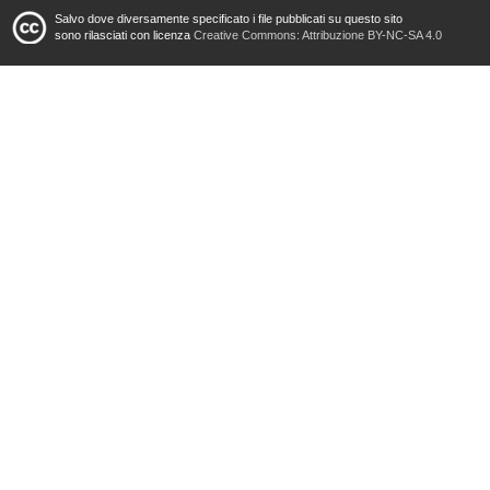
Salvo dove diversamente specificato i file pubblicati su questo sito
sono rilasciati con licenza
Creative Commons: Attribuzione BY-NC-SA 4.0