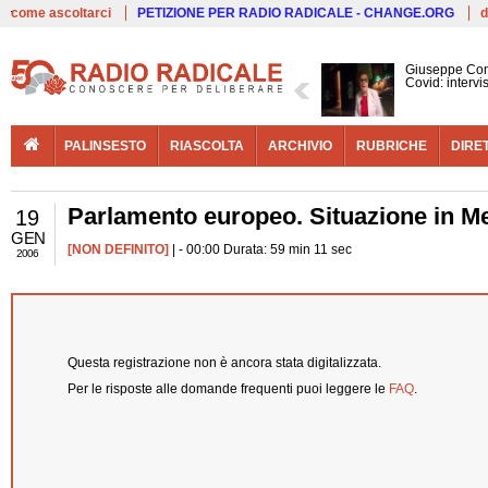
Live
come ascoltarci
PETIZIONE PER RADIO RADICALE - CHANGE.ORG
d
Giuseppe Con
Covid: interv
PALINSESTO
RIASCOLTA
ARCHIVIO
RUBRICHE
DIRE
Parlamento europeo. Situazione in Me
19
GEN
[NON DEFINITO]
| - 00:00 Durata: 59 min 11 sec
2006
Questa registrazione non è ancora stata digitalizzata.
Per le risposte alle domande frequenti puoi leggere le
FAQ
.