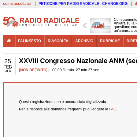
Live
come ascoltarci
PETIZIONE PER RADIO RADICALE - CHANGE.ORG
d
Collegamento
Ankara sulla l
questione cur
un'amnistia p
PALINSESTO
RIASCOLTA
ARCHIVIO
RUBRICHE
DIRE
XXVIII Congresso Nazionale ANM (sec
25
FEB
[NON DEFINITO]
| - 00:00 Durata: 27 min 27 sec
2006
Questa registrazione non è ancora stata digitalizzata.
Per le risposte alle domande frequenti puoi leggere le
FAQ
.