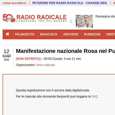
Live
come ascoltarci
PETIZIONE PER RADIO RADICALE - CHANGE.ORG
d
Rassegna st
PALINSESTO
RIASCOLTA
ARCHIVIO
RUBRICHE
DIRE
Manifestazione nazionale Rosa nel Pu
12
MAR
[NON DEFINITO]
| - 00:00 Durata: 3 ore 21 min
2006
Organizzatori:
Area radicale
Questa registrazione non è ancora stata digitalizzata.
Per le risposte alle domande frequenti puoi leggere le
FAQ
.