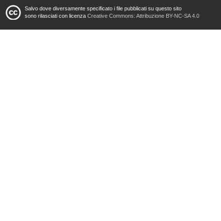
Salvo dove diversamente specificato i file pubblicati su questo sito
sono rilasciati con licenza
Creative Commons: Attribuzione BY-NC-SA 4.0