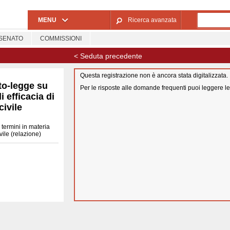
Salta al contenuto principale
MENU
Ricerca avanzata
SENATO
COMMISSIONI
< Seduta precedente
Questa registrazione non è ancora stata digitalizzata.
to-legge su
Per le risposte alle domande frequenti puoi leggere l
i efficacia di
ivile
termini in materia
vile (relazione)