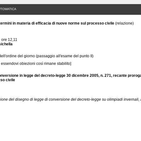
UTOMATICA
rmini in materia di efficacia di nuove norme sul processo civile
(relazione)
 ore 12,11
ichella
dell'ordine del giorno (passaggio all'esame del punto II)
essendovi obiezioni così rimane stabilito]
nversione in legge del decreto-legge 30 dicembre 2005, n. 271, recante proroga d
so civile
ione del disegno di legge di conversione del decreto-legge su olimpiadi invernali, 