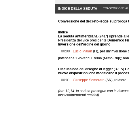
INDICE DELLA SEDUTA
TRASCRIZIONE A
Conversione del decreto-legge su proroga te
Indice
La seduta antimeridiana (941ª) riprende
alle
Presidenza del vice presidente
Domenico Fis
Inversione dell'ordine del giorno
00:00
Lucio Malan
(FI), per un'inversione 
[interviene: Giovanni Crema (Misto-Rnp); non 
Discussione del disegno di legge:
(3715)
Co
nuove disposizioni che modificano il proces
00:01
Giuseppe Semeraro
(AN), relatore
(ore 12,14: la seduta prosegue con la discuss
tossicodipendenti recidivi)