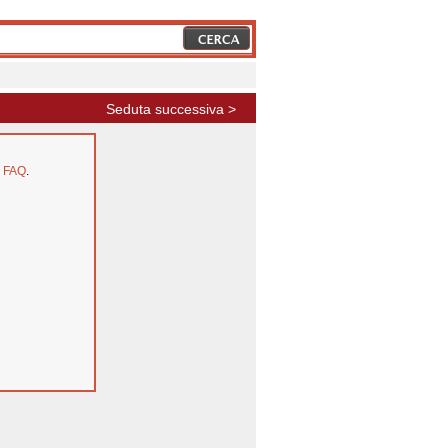
Seduta successiva >
e
FAQ
.