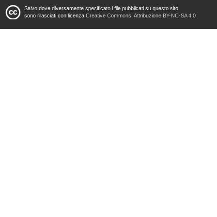
Salvo dove diversamente specificato i file pubblicati su questo sito
sono rilasciati con licenza
Creative Commons: Attribuzione BY-NC-SA 4.0