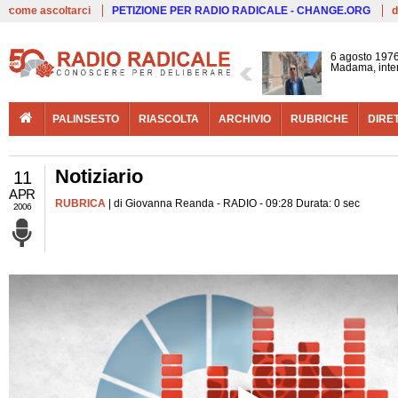
Live
come ascoltarci
PETIZIONE PER RADIO RADICALE - CHANGE.ORG
d
6 agosto 1976
Madama, interv
PALINSESTO
RIASCOLTA
ARCHIVIO
RUBRICHE
DIRE
Notiziario
11
APR
RUBRICA
| di Giovanna Reanda - RADIO - 09:28 Durata: 0 sec
2006