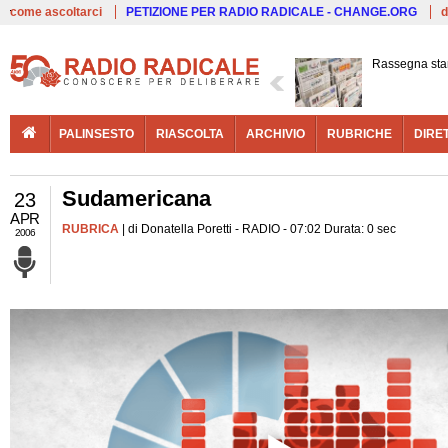
Live
come ascoltarci
PETIZIONE PER RADIO RADICALE - CHANGE.ORG
d
Rassegna st
PALINSESTO
RIASCOLTA
ARCHIVIO
RUBRICHE
DIRE
Sudamericana
23
APR
RUBRICA
| di Donatella Poretti - RADIO - 07:02 Durata: 0 sec
2006