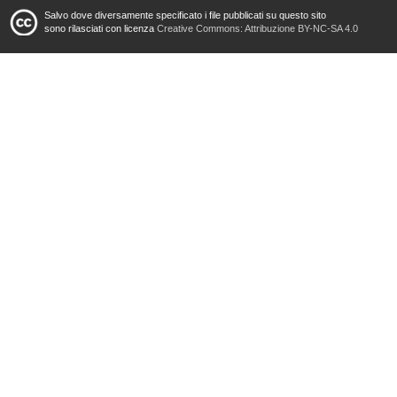
Salvo dove diversamente specificato i file pubblicati su questo sito
sono rilasciati con licenza
Creative Commons: Attribuzione BY-NC-SA 4.0