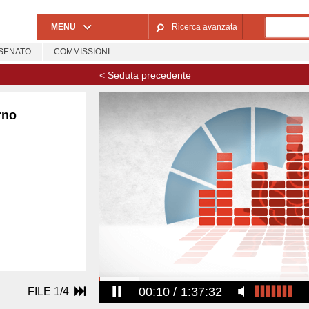
Salta al contenuto principale
MENU
Ricerca avanzata
SENATO
COMMISSIONI
< Seduta precedente
rno
00:11
1:37:32
FILE 1/4