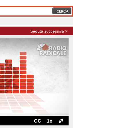
Seduta successiva >
CC
1x