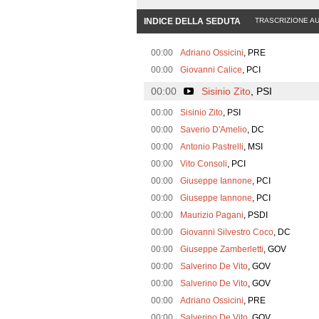
INDICE DELLA SEDUTA
TRASCRIZIONE A
00:00
Adriano Ossicini
, PRE
00:00
Giovanni Calice
, PCI
00:00
Sisinio Zito
, PSI
00:00
Sisinio Zito
, PSI
00:00
Saverio D'Amelio
, DC
00:00
Antonio Pastrelli
, MSI
00:00
Vito Consoli
, PCI
00:00
Giuseppe Iannone
, PCI
00:00
Giuseppe Iannone
, PCI
00:00
Maurizio Pagani
, PSDI
00:00
Giovanni Silvestro Coco
, DC
00:00
Giuseppe Zamberletti
, GOV
00:00
Salverino De Vito
, GOV
00:00
Salverino De Vito
, GOV
00:00
Adriano Ossicini
, PRE
00:00
Salverino De Vito
, GOV