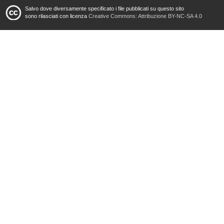
Salvo dove diversamente specificato i file pubblicati su questo sito
sono rilasciati con licenza
Creative Commons: Attribuzione BY-NC-SA 4.0