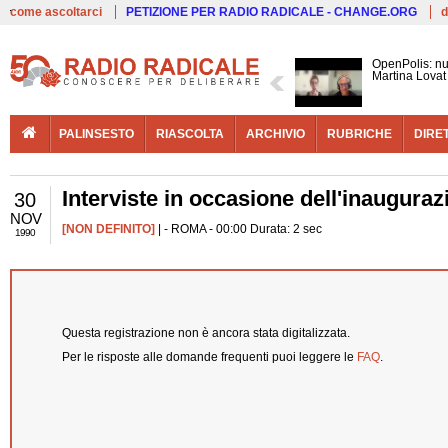
Live
come ascoltarci
PETIZIONE PER RADIO RADICALE - CHANGE.ORG
d
OpenPolis: num
Martina Lovat
PALINSESTO
RIASCOLTA
ARCHIVIO
RUBRICHE
DIRE
Interviste in occasione dell'inauguraz
30
NOV
[NON DEFINITO]
| - ROMA - 00:00 Durata: 2 sec
1990
Questa registrazione non è ancora stata digitalizzata.
Per le risposte alle domande frequenti puoi leggere le
FAQ
.