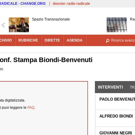
Salta al contenuto principale
 RADICALE - CHANGE.ORG
dossier radio radicale
Spazio Transnazionale
Ra
CHIVIO
RUBRICHE
DIRETTE
AGENDA
Ricerca avanz
Conf. Stampa Biondi-Benvenuti
sec
INTERVENTI
(SCHE
TR
PAOLO BENVENUT
a digitalizzata.
i puoi leggere le
FAQ
.
ALFREDO BIONDI
GIOVANNI NEGRI