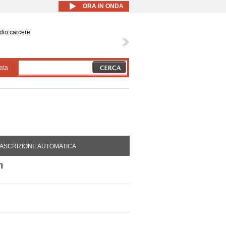
ORA IN ONDA
dio carcere
ata
DA ATTIVA)
ASCRIZIONE AUTOMATICA
I