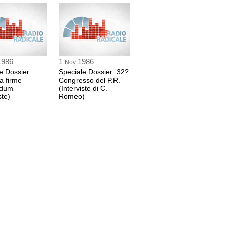
1986
1
1986
Nov
e Dossier:
Speciale Dossier: 32?
a firme
Congresso del P.R.
ndum
(Interviste di C.
ste)
Romeo)