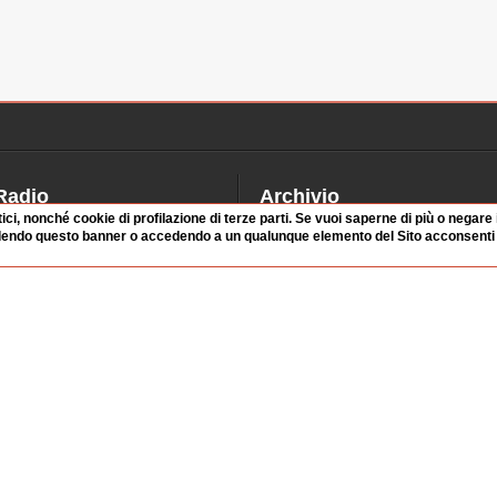
Radio
Archivio
tici, nonché cookie di profilazione di terze parti. Se vuoi saperne di più o negare
alinsesto
Videoparlamento
dendo questo banner o accedendo a un qualunque elemento del Sito acconsenti a
iascolta
Istituzioni
irette
Dibattiti
Rubriche
Manifestazioni
nterviste
Radicali
tatistiche audio/video