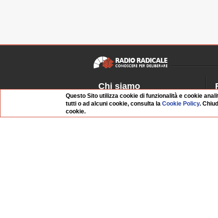
Chi siamo
Questo Sito utilizza cookie di funzionalità e cookie anali
Dossier Radio Radicale
P
tutti o ad alcuni cookie, consulta la
Cookie Policy
. Chiu
Questo sito
R
cookie.
L'Archivio
D
Redazione
La musica da Requiem
I
Infrastruttura informatica
S
Contattaci
Dati societari
Organismo di Vigilanza
Whistleblowing
FAQ