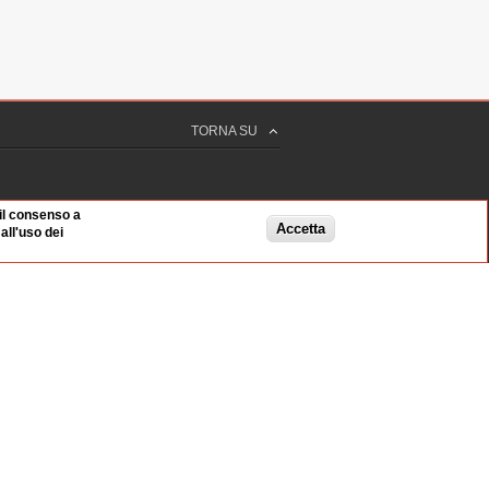
TORNA SU
 il consenso a
Accetta
ll'uso dei