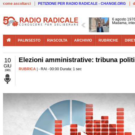
Live
come ascoltarci
PETIZIONE PER RADIO RADICALE - CHANGE.ORG
d
6 agosto 1976
Madama, interv
PALINSESTO
RIASCOLTA
ARCHIVIO
RUBRICHE
DIRE
Elezioni amministrative: tribuna politi
10
GIU
RUBRICA
| - RAI - 00:00 Durata: 1 sec
1981