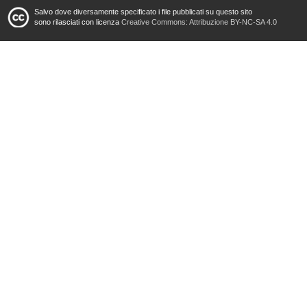
Salvo dove diversamente specificato i file pubblicati su questo sito
sono rilasciati con licenza
Creative Commons: Attribuzione BY-NC-SA 4.0