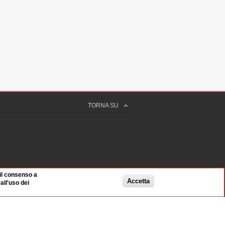
TORNA SU
 il consenso a
Accetta
ll'uso dei