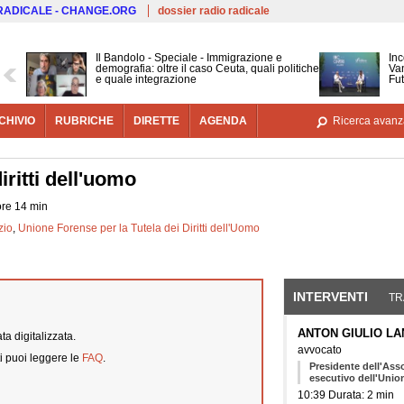
Salta al contenuto principale
 RADICALE - CHANGE.ORG
dossier radio radicale
Il Bandolo - Speciale - Immigrazione e
Inc
demografia: oltre il caso Ceuta, quali politiche
Van
e quale integrazione
Fut
CHIVIO
RUBRICHE
DIRETTE
AGENDA
Ricerca avanz
iritti dell'uomo
ore 14 min
zio
,
Unione Forense per la Tutela dei Diritti dell'Uomo
INTERVENTI
(SCHE
TR
ANTON GIULIO LA
a digitalizzata.
avvocato
i puoi leggere le
FAQ
.
Presidente dell'As
esecutivo dell'Union
10:39 Durata: 2 min