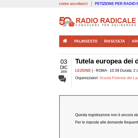
00:00
Live
come ascoltarci
PETIZIONE PER RADIO
PALINSESTO
RIASCOLTA
AR
Tutela europea dei d
03
DIC
LEZIONE
| - ROMA - 10:39 Durata: 2 
2005
Organizzatori:
Scuola Forense del La
Questa registrazione non è ancora stat
Per le risposte alle domande frequent