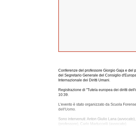
Conferenze del professore Giorgio Gaja e del pr
del Segretario Generale del Consiglio d'Europ
Internazionale dei Diritti Umani.
Registrazione di "Tutela europea dei diritti de
10:39.
L'evento è stato organizzato da Scuola Forense 
dell'Uomo.
Sono intervenuti: Anton Giulio Lana (avvocato), 
(professore), Carlo Martuccelli (avvocato).
Sono stati
discussi i seguenti argomenti: Conven