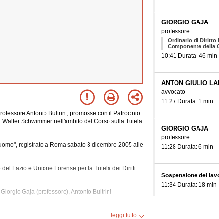
GIORGIO GAJA
professore
Ordinario di Diritto 
Componente della Co
10:41 Durata: 46 min
ANTON GIULIO LA
avvocato
11:27 Durata: 1 min
ofessore Antonio Bultrini, promosse con il Patrocinio
a Walter Schwimmer nell'ambito del Corso sulla Tutela
GIORGIO GAJA
professore
ll'uomo", registrato a Roma sabato 3 dicembre 2005 alle
11:28 Durata: 6 min
del Lazio e Unione Forense per la Tutela dei Diritti
Sospensione dei lavo
11:34 Durata: 18 min
Giorgio Gaja (professore), Antonio Bultrini
ANTON GIULIO LA
zione Ue, Corte Europea Dei Diritti Dell'uomo, Diritti
leggi tutto