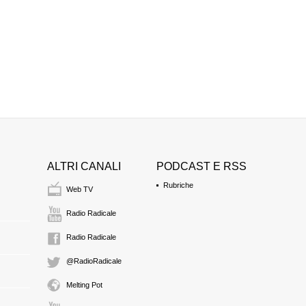
professore
12:55 Durata: 13 min
CARLO MARTUCCE
avvocato
Componente del Con
13:08 Durata: 2 min
ANTON GIULIO LA
avvocato
13:10 Durata: 1 min
ALTRI CANALI
PODCAST E RSS
Rubriche
Web TV
Radio Radicale
Radio Radicale
@RadioRadicale
Melting Pot