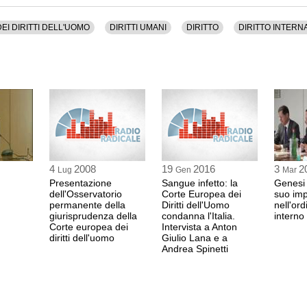
avvocato
Giustizia, Magistratura, Unione Europea.
11:52 Durata: 3 min
uti.
I DIRITTI DELL'UOMO
DIRITTI UMANI
DIRITTO
DIRITTO INTERN
ANTONIO BULTRIN
professore
Associato di Diritto
all'Università di Fir
11:55 Durata: 51 min
ANTON GIULIO LA
avvocato
12:46 Durata: 1 min
4
2008
19
2016
3
2
Lug
Gen
Mar
Presentazione
Sangue infetto: la
Genesi
dell'Osservatorio
Corte Europea dei
suo imp
GIORGIO GAJA
permanente della
Diritti dell'Uomo
nell'or
giurisprudenza della
condanna l'Italia.
professore
interno
Corte europea dei
Intervista a Anton
12:47 Durata: 8 min
diritti dell'uomo
Giulio Lana e a
Andrea Spinetti
Domande del pubblic
ANTONIO BULTRIN
professore
GIORGIO GAJA