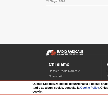
29 Giugno 2026
Chi siamo
Dossier Radio Radicale
P
Questo sito
R
L'Archivio
D
Questo Sito utilizza cookie di funzionalità e cookie anali
Redazione
tutti o ad alcuni cookie, consulta la
Cookie Policy
. Chiu
cookie.
La musica da Requiem
I
Infrastruttura informatica
S
Contattaci