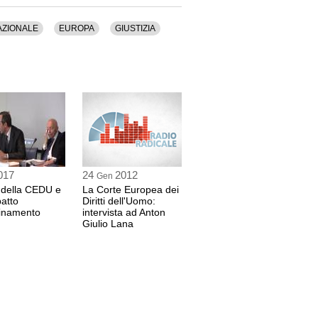
AZIONALE
EUROPA
GIUSTIZIA
I
 Internazionale e Diritto dell'Uomo
enze
NA
017
24
2012
Gen
 della CEDU e
La Corte Europea dei
atto
Diritti dell'Uomo:
dinamento
intervista ad Anton
Giulio Lana
o, rispondono:
I