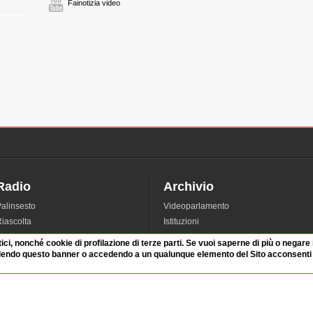
Fainotizia video
Radio
Archivio
alinsesto
Videoparlamento
iascolta
Istituzioni
irette
Dibattiti
tici, nonché cookie di profilazione di terze parti. Se vuoi saperne di più o negare
Rubriche
Manifestazioni
dendo questo banner o accedendo a un qualunque elemento del Sito acconsenti a
nterviste
Radicali
tatistiche audio/video