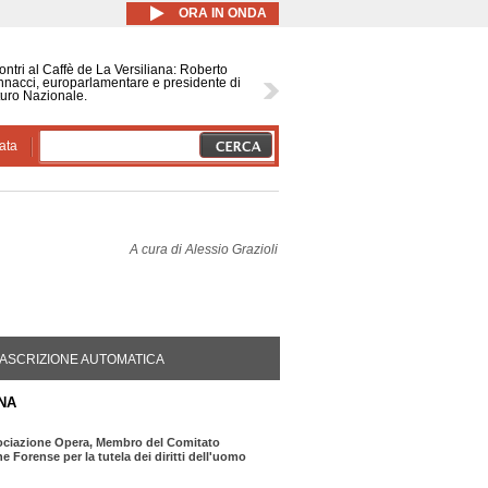
ORA IN ONDA
ontri al Caffè de La Versiliana: Roberto
nacci, europarlamentare e presidente di
uro Nazionale.
ata
A cura di
Alessio Grazioli
DA ATTIVA)
ASCRIZIONE AUTOMATICA
NA
sociazione Opera, Membro del Comitato
e Forense per la tutela dei diritti dell'uomo