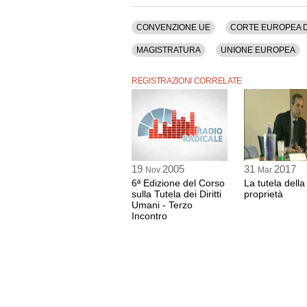
Umani, Diritto, Diritto Internazionale, Europa, 
La registrazione ha una durata di 2 ore e 14 min
CONVENZIONE UE
CORTE EUROPEA DE
MAGISTRATURA
UNIONE EUROPEA
REGISTRAZIONI CORRELATE
19
2005
31
2017
Nov
Mar
6ª Edizione del Corso
La tutela della
sulla Tutela dei Diritti
proprietà
Umani - Terzo
Incontro