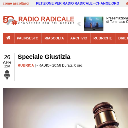
Live
come ascoltarci
PETIZIONE PER RADIO RADICALE - CHANGE.ORG
d
Presentazione
di Tommaso C
PALINSESTO
RIASCOLTA
ARCHIVIO
RUBRICHE
DIRE
Speciale Giustizia
26
APR
RUBRICA
| - RADIO - 20:58 Durata: 0 sec
2007