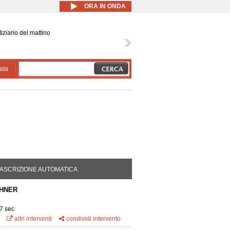
ORA IN ONDA
iziario del mattino
ata
DA ATTIVA)
ASCRIZIONE AUTOMATICA
CHNER
7 sec
altri interventi
condividi intervento