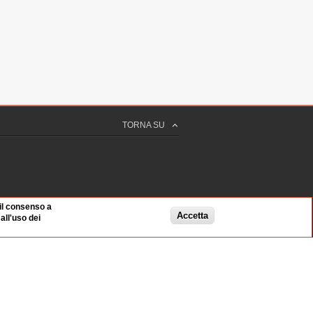
TORNA SU
 il consenso a
Accetta
ll'uso dei