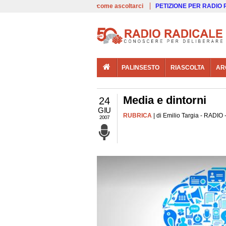
00:00
Live
come ascoltarci
PETIZIONE PER RADIO
PALINSESTO
RIASCOLTA
AR
Media e dintorni
24
GIU
RUBRICA
| di Emilio Targia - RADIO 
2007