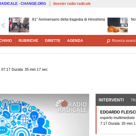
Salta al contenuto principale
 RADICALE - CHANGE.ORG
dossier radio radicale
81° Anniversario della tragedia di Hiroshima
Not
CHIVIO
RUBRICHE
DIRETTE
AGENDA
Ricerca avanz
- 07:17 Durata: 35 min 17 sec
INTERVENTI
(SCHE
TR
EDOARDO FLEIS
esperto multimediale
7:17 Durata: 35 min 1