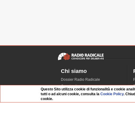
Chi siamo
Dossier Radio Radicale
P
Questo sito
R
Questo Sito utilizza cookie di funzionalità e cookie anali
L'Archivio
D
tutti o ad alcuni cookie, consulta la
Cookie Policy
. Chiu
cookie.
Redazione
La musica da Requiem
I
Infrastruttura informatica
S
Contattaci
Dati societari
Organismo di Vigilanza