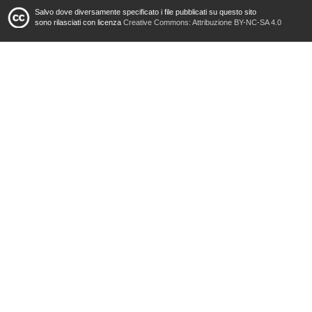
Salvo dove diversamente specificato i file pubblicati su questo sito
sono rilasciati con licenza
Creative Commons: Attribuzione BY-NC-SA 4.0