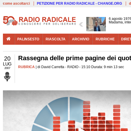
Live
come ascoltarci
PETIZIONE PER RADIO RADICALE - CHANGE.ORG
d
6 agosto 1976
Madama, interv
PALINSESTO
RIASCOLTA
ARCHIVIO
RUBRICHE
DIRE
Rassegna delle prime pagine dei quoti
20
LUG
RUBRICA
| di David Carretta - RADIO - 15:10 Durata: 9 min 13 sec
2007