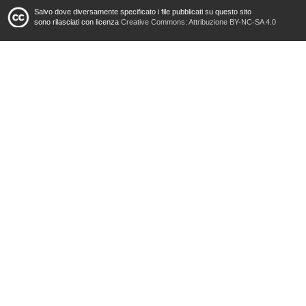
Salvo dove diversamente specificato i file pubblicati su questo sito
sono rilasciati con licenza
Creative Commons: Attribuzione BY-NC-SA 4.0