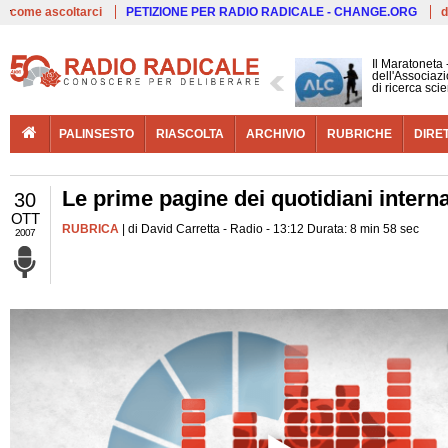
Live
come ascoltarci
PETIZIONE PER RADIO RADICALE - CHANGE.ORG
d
Il Maratoneta
dell'Associazi
di ricerca scie
PALINSESTO
RIASCOLTA
ARCHIVIO
RUBRICHE
DIRE
Le prime pagine dei quotidiani interna
30
OTT
RUBRICA
| di David Carretta - Radio - 13:12 Durata: 8 min 58 sec
2007