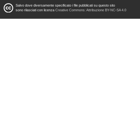
Salvo dove diversamente specificato i file pubblicati su questo sito
sono rilasciati con licenza
Creative Commons: Attribuzione BY-NC-SA 4.0