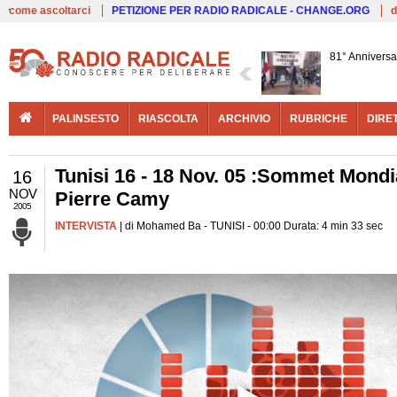
Live
come ascoltarci
PETIZIONE PER RADIO RADICALE - CHANGE.ORG
d
81° Anniversa
PALINSESTO
RIASCOLTA
ARCHIVIO
RUBRICHE
DIRE
Tunisi 16 - 18 Nov. 05 :Sommet Mondial
16
NOV
Pierre Camy
2005
INTERVISTA
| di Mohamed Ba - TUNISI - 00:00 Durata: 4 min 33 sec