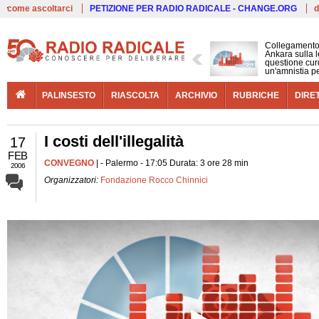
Live
come ascoltarci
PETIZIONE PER RADIO RADICALE - CHANGE.ORG
d
Collegamento
Ankara sulla l
questione cur
un'amnistia p
PALINSESTO
RIASCOLTA
ARCHIVIO
RUBRICHE
DIRE
I costi dell'illegalità
17
FEB
CONVEGNO
| - Palermo - 17:05 Durata: 3 ore 28 min
2006
Organizzatori:
Fondazione Rocco Chinnici