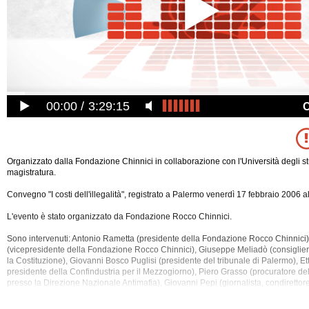
00:00
3:29:15
Organizzato dalla Fondazione Chinnici in collaborazione con l'Università degli st
magistratura.
Convegno "I costi dell'illegalità", registrato a Palermo venerdì 17 febbraio 2006 a
L'evento è stato organizzato da Fondazione Rocco Chinnici.
Sono intervenuti: Antonio Rametta (presidente della Fondazione Rocco Chinnici)
(vicepresidente della Fondazione Rocco Chinnici), Giuseppe Meliadò (consiglier
la Costituzione), Giovanni Bosco Puglisi (presidente del tribunale di Palermo), Etto
presidente della
Confindustria per il Mezzogiorno), Piero Grasso (procuratore de
presso la Direzione Nazionale Antimafia), Giovanni Pepi (giornalista, condirettore 
Mario Centorrino (docente di Economia politica presso l’Università di Messina),
(Professore ordinario di Diritto Penale presso l'Università degli studi di Palermo