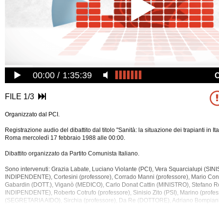
00:00
1:35:39
FILE 1/3
Organizzato dal PCI.
Registrazione audio del dibattito dal titolo "Sanità: la situazione dei trapianti in Ita
Roma mercoledì 17 febbraio 1988 alle 00:00.
Dibattito organizzato da Partito Comunista Italiano.
Sono intervenuti: Grazia Labate, Luciano Violante (PCI), Vera Squarcialupi (SIN
INDIPENDENTE), Cortesini (professore), Corrado Manni (professore), Mario Condo
Gabardin (DOTT.), Viganò (MEDICO), Carlo Donat Cattin (MINISTRO), Stefano 
INDIPENDENTE), Roberto Cotrufo (professore), Sinisio Zito (PSI), Marino (profes
(SEGRETARIA AIDO), Sirchia (professore), Da Re (DOTTORE), Adriano Bompiani
Berlinguer (PCI).