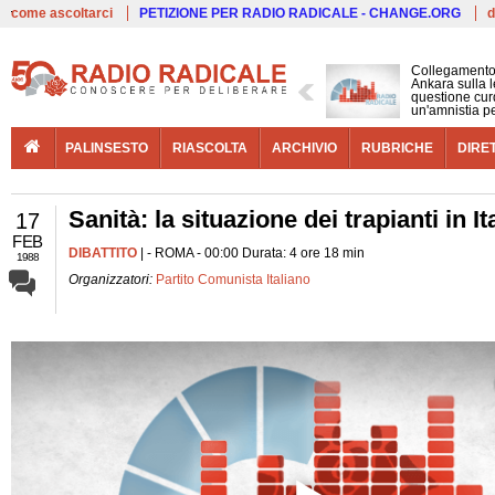
Live
come ascoltarci
PETIZIONE PER RADIO RADICALE - CHANGE.ORG
d
Collegamento
Ankara sulla l
questione cur
un'amnistia p
PALINSESTO
RIASCOLTA
ARCHIVIO
RUBRICHE
DIRE
Sanità: la situazione dei trapianti in It
17
FEB
DIBATTITO
| - ROMA - 00:00 Durata: 4 ore 18 min
1988
Organizzatori:
Partito Comunista Italiano