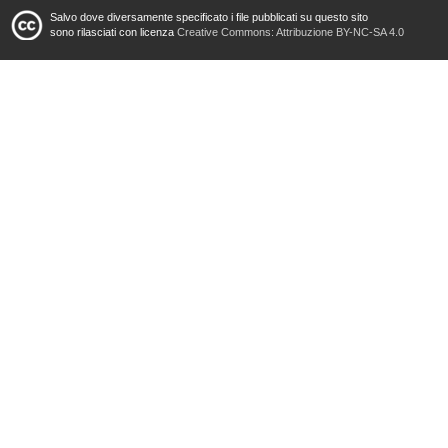
Salvo dove diversamente specificato i file pubblicati su questo sito
sono rilasciati con licenza
Creative Commons: Attribuzione BY-NC-SA 4.0