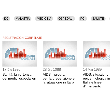
Sono stati discussi i seguenti argomenti: Dc, Malattia, Medicina, Ospedali, Pci, Sal
Pubblici, Sinistra Indipendente, Trapianti.
La registrazione audio di questo dibatto ha una durata di 4 ore e 18 minuti.
DC
MALATTIA
MEDICINA
OSPEDALI
PCI
SALUTE
REGISTRAZIONI CORRELATE
17
1986
28
1988
14
1989
Dic
Giu
Mar
Sanità: la vertenza
AIDS: i programmi
AIDS: situazione
dei medici ospedalieri
per la prevenzione e
epidemiologica in
la situazione in Italia
Italia e linee
d'intervento