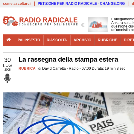
Live
come ascoltarci
PETIZIONE PER RADIO RADICALE - CHANGE.ORG
d
Collegamento
Ankara sulla l
questione cur
un'amnistia p
PALINSESTO
RIASCOLTA
ARCHIVIO
RUBRICHE
DIRE
La rassegna della stampa estera
30
LUG
RUBRICA
| di David Carretta - Radio - 07:00 Durata: 19 min 8 sec
2008