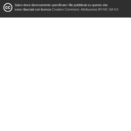
Salvo dove diversamente specificato i file pubblicati su questo sito
sono rilasciati con licenza
Creative Commons: Attribuzione BY-NC-SA 4.0