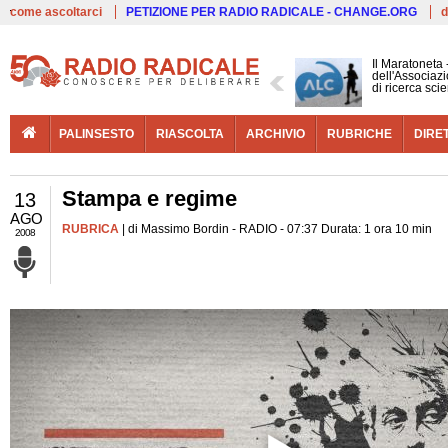
Live
come ascoltarci
PETIZIONE PER RADIO RADICALE - CHANGE.ORG
d
Il Maratoneta
dell'Associazi
di ricerca scie
PALINSESTO
RIASCOLTA
ARCHIVIO
RUBRICHE
DIRE
Stampa e regime
13
AGO
RUBRICA
| di Massimo Bordin - RADIO - 07:37 Durata: 1 ora 10 min
2008