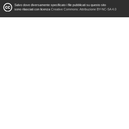
Salvo dove diversamente specificato i file pubblicati su questo sito
sono rilasciati con licenza
Creative Commons: Attribuzione BY-NC-SA 4.0