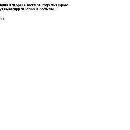
amilliari di operai morti nel rogo divampato
yssenKrupp di Torino la notte del 6
sec