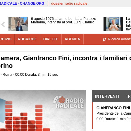
Salta al contenuto principale
 RADICALE - CHANGE.ORG
dossier radio radicale
6 agosto 1976: allarme bomba a Palazzo
La 
Madama, intervista al prof. Luigi Ciaurro
Bar
inf
lav
CHIVIO
RUBRICHE
DIRETTE
AGENDA
Ricerca avanz
Camera, Gianfranco Fini, incontra i familiari d
rino
o - Roma - 00:00 Durata: 3 min 15 sec
INTERVENTI
(SCHE
TR
GIANFRANCO FINI
Presidente della Ca
0:00 Durata: 1 min 9 