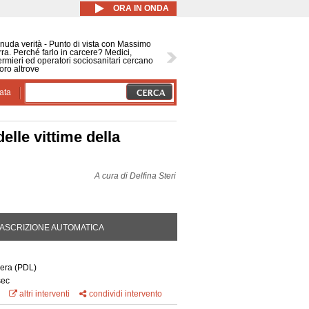
ORA IN ONDA
nuda verità - Punto di vista con Massimo
ra. Perché farlo in carcere? Medici,
ermieri ed operatori sociosanitari cercano
oro altrove
ata
elle vittime della
A cura di
Delfina Steri
DA ATTIVA)
ASCRIZIONE AUTOMATICA
mera
(PDL)
sec
altri interventi
condividi intervento