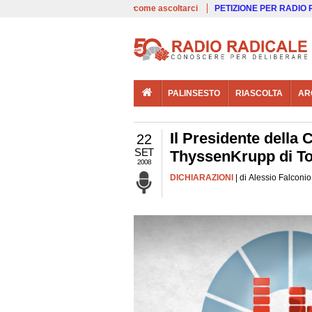
00:00
Live
come ascoltarci
PETIZIONE PER RADIO
PALINSESTO
RIASCOLTA
AR
Il Presidente della 
22
SET
ThyssenKrupp di To
2008
DICHIARAZIONI
| di Alessio Falconi