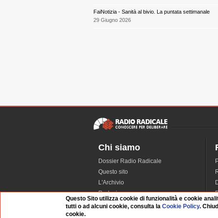
FaiNotizia - Sanità al bivio. La puntata settimanale
29 Giugno 2026
Chi siamo
Dossier Radio Radicale
P
Questo sito
R
L'Archivio
D
Redazione
Questo Sito utilizza cookie di funzionalità e cookie anali
La musica da Requiem
I
tutti o ad alcuni cookie, consulta la
Cookie Policy
. Chiu
cookie.
Infrastruttura informatica
S