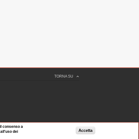
TORNA SU
 il consenso a
Accetta
ll'uso dei