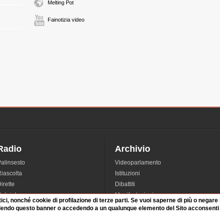
Melting Pot
Fainotizia video
Radio
Archivio
alinsesto
Videoparlamento
iascolta
Istituzioni
irette
Dibattiti
Rubriche
Manifestazioni
tici, nonché cookie di profilazione di terze parti. Se vuoi saperne di più o negare
nterviste
Radicali
dendo questo banner o accedendo a un qualunque elemento del Sito acconsenti a
tatistiche audio/video