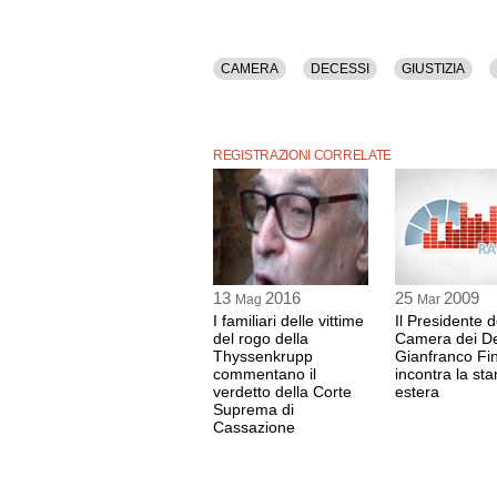
CAMERA
DECESSI
GIUSTIZIA
REGISTRAZIONI CORRELATE
13
2016
25
2009
Mag
Mar
I familiari delle vittime
Il Presidente d
del rogo della
Camera dei De
Thyssenkrupp
Gianfranco Fin
commentano il
incontra la st
verdetto della Corte
estera
Suprema di
Cassazione