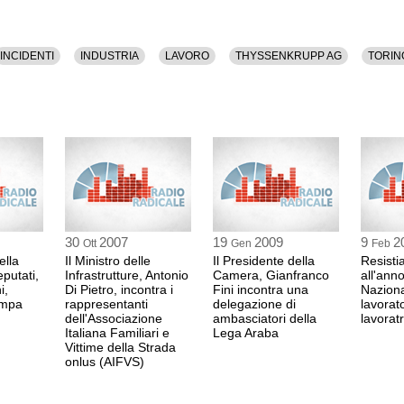
INCIDENTI
INDUSTRIA
LAVORO
THYSSENKRUPP AG
TORIN
30
2007
19
2009
9
2
Ott
Gen
Feb
ella
Il Ministro delle
Il Presidente della
Resisti
putati,
Infrastrutture, Antonio
Camera, Gianfranco
all'ann
i,
Di Pietro, incontra i
Fini incontra una
Naziona
ampa
rappresentanti
delegazione di
lavorato
dell'Associazione
ambasciatori della
lavoratr
Italiana Familiari e
Lega Araba
Vittime della Strada
onlus (AIFVS)