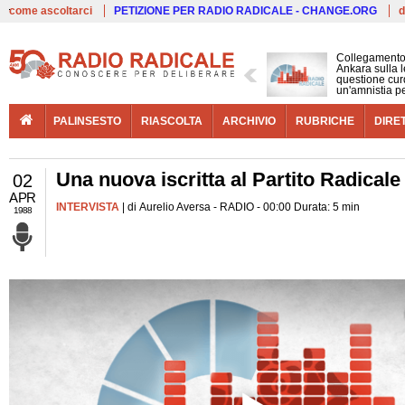
Live
come ascoltarci
PETIZIONE PER RADIO RADICALE - CHANGE.ORG
d
Collegamento
Ankara sulla l
questione cur
un'amnistia p
PALINSESTO
RIASCOLTA
ARCHIVIO
RUBRICHE
DIRE
Una nuova iscritta al Partito Radicale
02
APR
INTERVISTA
| di Aurelio Aversa - RADIO - 00:00 Durata: 5 min
1988