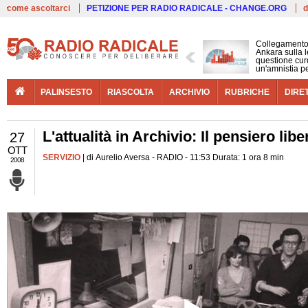
Live
come ascoltarci
PETIZIONE PER RADIO RADICALE - CHANGE.ORG
d
Collegamento
Ankara sulla l
questione cur
un'amnistia p
PALINSESTO
RIASCOLTA
ARCHIVIO
RUBRICHE
DIRE
L'attualità in Archivio: Il pensiero lib
27
OTT
SERVIZIO
| di Aurelio Aversa - RADIO - 11:53 Durata: 1 ora 8 min
2008