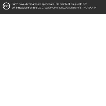
Salvo dove diversamente specificato i file pubblicati su questo sito
sono rilasciati con licenza
Creative Commons: Attribuzione BY-NC-SA 4.0