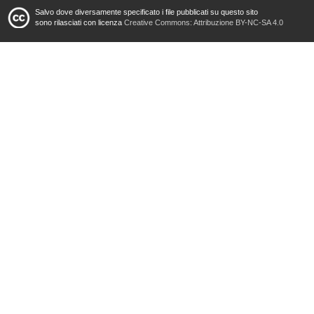
Salvo dove diversamente specificato i file pubblicati su questo sito
sono rilasciati con licenza
Creative Commons: Attribuzione BY-NC-SA 4.0