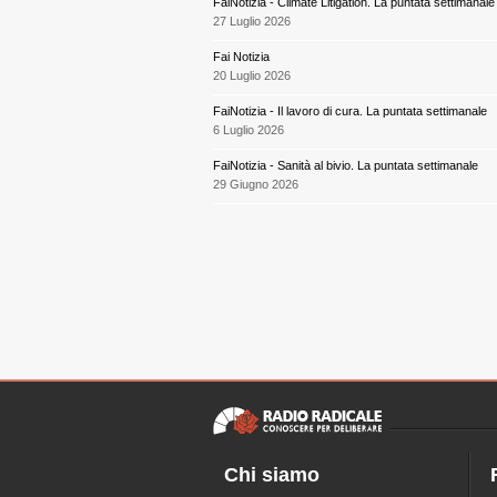
FaiNotizia - Climate Litigation. La puntata settimanale
27 Luglio 2026
Fai Notizia
20 Luglio 2026
FaiNotizia - Il lavoro di cura. La puntata settimanale
6 Luglio 2026
FaiNotizia - Sanità al bivio. La puntata settimanale
29 Giugno 2026
Chi siamo