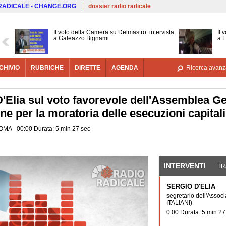
Salta al contenuto principale
 RADICALE - CHANGE.ORG
dossier radio radicale
Il voto della Camera su Delmastro: intervista
Il 
a Galeazzo Bignami
a 
CHIVIO
RUBRICHE
DIRETTE
AGENDA
Ricerca avanz
D'Elia sul voto favorevole dell'Assemblea G
one per la moratoria delle esecuzioni capitali
ROMA - 00:00 Durata: 5 min 27 sec
INTERVENTI
(SCHE
TR
SERGIO D'ELIA
segretario dell'Asso
ITALIANI)
0:00 Durata: 5 min 27