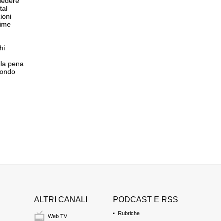
hiedere
tal
ioni
sime
hi
lla pena
mondo
ALTRI CANALI
PODCAST E RSS
Rubriche
Web TV