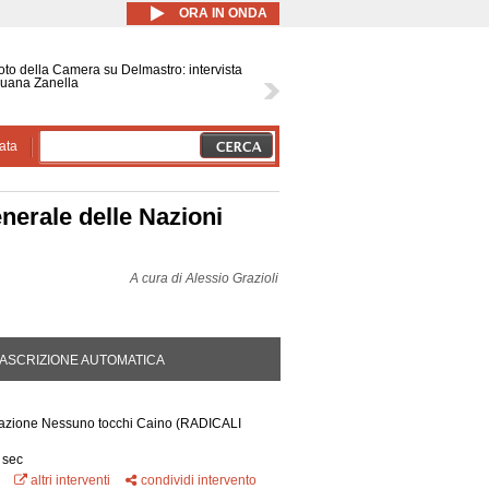
ORA IN ONDA
voto della Camera su Delmastro: intervista
Luana Zanella
ata
enerale delle Nazioni
A cura di
Alessio Grazioli
DA ATTIVA)
ASCRIZIONE AUTOMATICA
ciazione Nessuno tocchi Caino
(RADICALI
 sec
altri interventi
condividi intervento