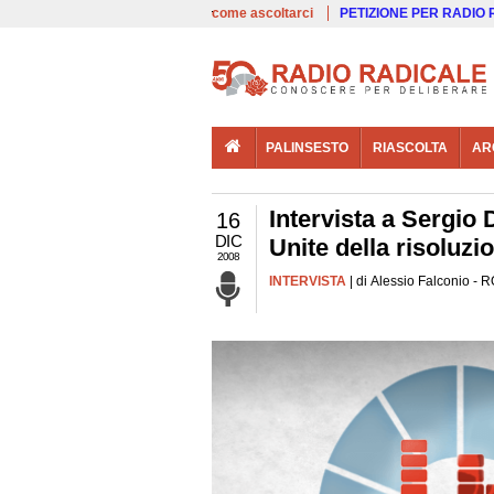
00:00
Live
come ascoltarci
PETIZIONE PER RADIO
PALINSESTO
RIASCOLTA
AR
Intervista a Sergio 
16
DIC
Unite della risoluzi
2008
INTERVISTA
| di Alessio Falconio - 