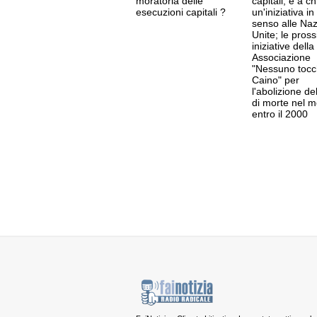
moratoria delle
capitali, e a c
esecuzioni capitali ?
un'iniziativa in 
senso alle Naz
Unite; le pros
iniziative della
Associazione
"Nessuno tocc
Caino" per
l'abolizione de
di morte nel 
entro il 2000