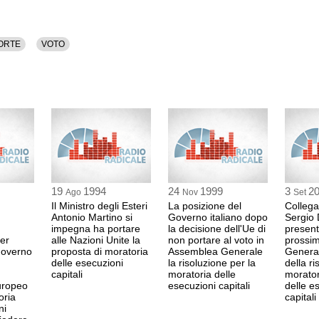
MORTE
VOTO
19
1994
24
1999
3
2
Ago
Nov
Set
Il Ministro degli Esteri
La posizione del
Colleg
Antonio Martino si
Governo italiano dopo
Sergio D
impegna ha portare
la decisione dell'Ue di
present
er
alle Nazioni Unite la
non portare al voto in
prossi
Governo
proposta di moratoria
Assemblea Generale
Genera
delle esecuzioni
la risoluzione per la
della ri
capitali
moratoria delle
morator
uropeo
esecuzioni capitali
delle e
oria
capitali
ni