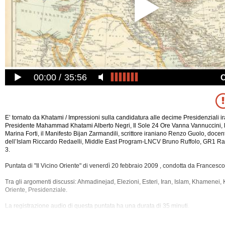
00:00
35:56
E’ tornato da Khatami / Impressioni sulla candidatura alle decime Presidenziali i
Presidente Mahammad Khatami Alberto Negri, Il Sole 24 Ore Vanna Vannuccini, 
Marina Forti, il Manifesto Bijan Zarmandili, scrittore iraniano Renzo Guolo, docen
dell’Islam Riccardo Redaelli, Middle East Program-LNCV Bruno Ruffolo, GR1 Rai
3.
Puntata di "Il Vicino Oriente" di venerdì 20 febbraio 2009 , condotta da Francesc
Tra gli argomenti discussi: Ahmadinejad, Elezioni, Esteri, Iran, Islam, Khamenei,
Oriente,
Presidenziale.
La registrazione audio di questa puntata ha una durata di 35 minuti.