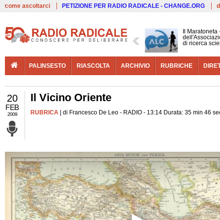
Live
come ascoltarci
PETIZIONE PER RADIO RADICALE - CHANGE.ORG
d
Il Maratoneta
dell'Associazi
di ricerca scie
PALINSESTO
RIASCOLTA
ARCHIVIO
RUBRICHE
DIRE
Il Vicino Oriente
20
FEB
RUBRICA
| di Francesco De Leo - RADIO - 13:14 Durata: 35 min 46 se
2009