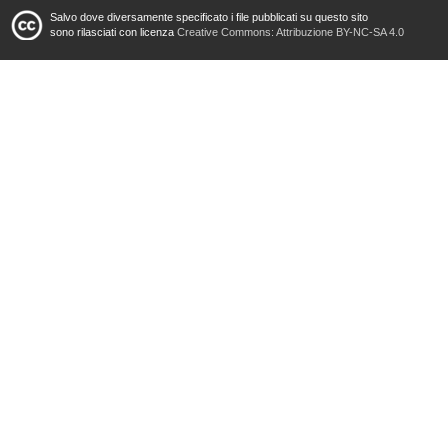
Salvo dove diversamente specificato i file pubblicati su questo sito
sono rilasciati con licenza
Creative Commons: Attribuzione BY-NC-SA 4.0