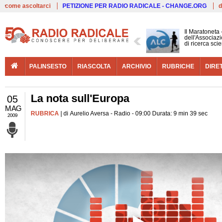
Live
come ascoltarci
PETIZIONE PER RADIO RADICALE - CHANGE.ORG
d
Il Maratoneta
dell'Associazi
di ricerca scie
PALINSESTO
RIASCOLTA
ARCHIVIO
RUBRICHE
DIRE
La nota sull'Europa
05
MAG
RUBRICA
| di Aurelio Aversa - Radio - 09:00 Durata: 9 min 39 sec
2009