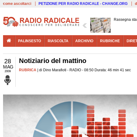
Live
come ascoltarci
PETIZIONE PER RADIO RADICALE - CHANGE.ORG
d
Rassegna st
PALINSESTO
RIASCOLTA
ARCHIVIO
RUBRICHE
DIRE
Notiziario del mattino
28
MAG
RUBRICA
| di Dino Marafioti - RADIO - 08:50 Durata: 46 min 41 sec
2009