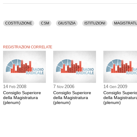
Sono stati discussi i seguenti argomenti: Costituzione, Csm, Giustizia, Istituzioni,
Riforme.
COSTITUZIONE
CSM
GIUSTIZIA
ISTITUZIONI
MAGISTRAT
REGISTRAZIONI CORRELATE
14
2008
7
2006
14
2009
Feb
Nov
Gen
Consiglio Superiore
Consiglio Superiore
Consiglio Superi
della Magistratura
della Magistratura
della Magistratur
(plenum)
(plenum)
(plenum)