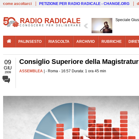
Live
come ascoltarci
PETIZIONE PER RADIO RADICALE - CHANGE.ORG
d
Speciale Giust
PALINSESTO
RIASCOLTA
ARCHIVIO
RUBRICHE
DIRE
Consiglio Superiore della Magistratur
09
GIU
ASSEMBLEA
| - Roma - 16:57 Durata: 1 ora 45 min
2009