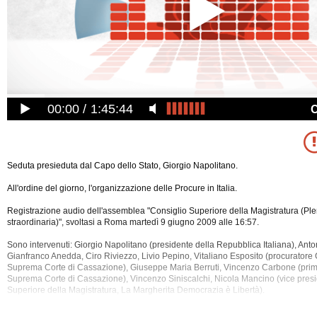
00:00
1:45:44
Seduta presieduta dal Capo dello Stato, Giorgio Napolitano.
All'ordine del giorno, l'organizzazione delle Procure in Italia.
Registrazione audio dell'assemblea "Consiglio Superiore della Magistratura (Pl
straordinaria)", svoltasi a Roma martedì 9 giugno 2009 alle 16:57.
Sono intervenuti: Giorgio Napolitano (presidente della Repubblica Italiana), Anto
Gianfranco Anedda, Ciro Riviezzo, Livio Pepino, Vitaliano Esposito (procuratore
Suprema Corte di Cassazione), Giuseppe Maria Berruti, Vincenzo Carbone (prim
Suprema Corte di
Cassazione), Vincenzo Siniscalchi, Nicola Mancino (vice presi
Superiore della Magistratura, La Margherita Democrazia è Libertà).
La registrazione audio dell'assemblea ha una durata di 1 ora e 45 minuti.