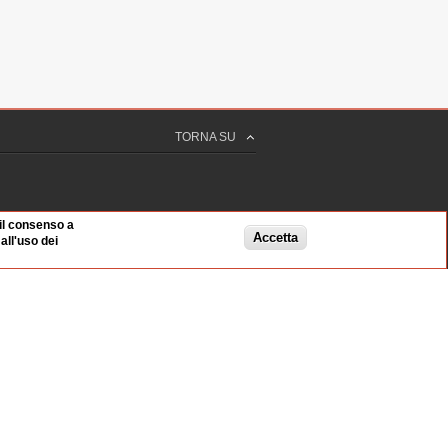
TORNA SU
 il consenso a
Accetta
ll'uso dei