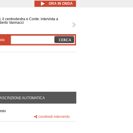
ORA IN ONDA
, il centrodestra e Conte: intervista a
berto Vannacci
ata
DA ATTIVA)
ASCRIZIONE AUTOMATICA
 min
condividi intervento