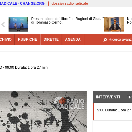
Salta al contenuto principale
 RADICALE - CHANGE.ORG
dossier radio radicale
Presentazione del libro "Le Ragioni di Giuda"
Noi
di Tommaso Cerno.
Ro
CHIVIO
RUBRICHE
DIRETTE
AGENDA
Ricerca avanz
 - 09:00 Durata: 1 ora 27 min
INTERVENTI
(SCHE
TR
9:00 Durata: 1 ora 27