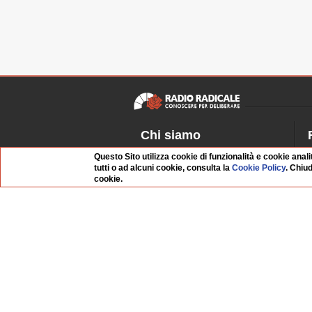
Chi siamo
Dossier Radio Radicale
P
Questo Sito utilizza cookie di funzionalità e cookie anali
tutti o ad alcuni cookie, consulta la
Cookie Policy
. Chiu
Questo sito
R
cookie.
L'Archivio
D
Redazione
La musica da Requiem
I
Infrastruttura informatica
S
Contattaci
Dati societari
Organismo di Vigilanza
Whistleblowing
FAQ