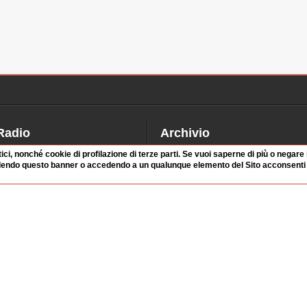
Radio
Archivio
alinsesto
Videoparlamento
tici, nonché cookie di profilazione di terze parti. Se vuoi saperne di più o negare
dendo questo banner o accedendo a un qualunque elemento del Sito acconsenti a
iascolta
Istituzioni
irette
Dibattiti
Rubriche
Manifestazioni
nterviste
Radicali
tatistiche audio/video