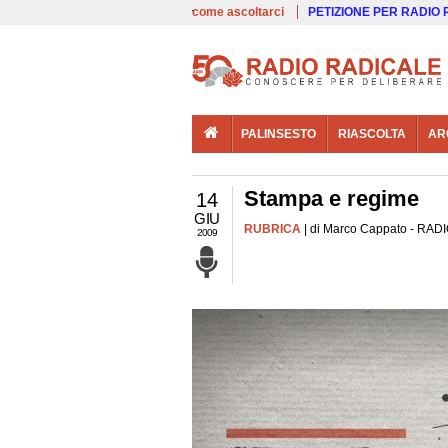
00:00
Live
come ascoltarci
PETIZIONE PER RADIO
PALINSESTO
RIASCOLTA
AR
Stampa e regime
14
GIU
RUBRICA
| di Marco Cappato - RADIO
2009