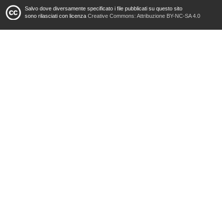
Salvo dove diversamente specificato i file pubblicati su questo sito
sono rilasciati con licenza
Creative Commons: Attribuzione BY-NC-SA 4.0