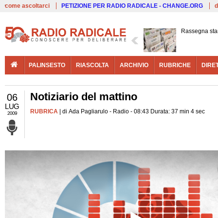
Live
come ascoltarci
PETIZIONE PER RADIO RADICALE - CHANGE.ORG
d
Rassegna st
PALINSESTO
RIASCOLTA
ARCHIVIO
RUBRICHE
DIRE
Notiziario del mattino
06
LUG
RUBRICA
| di Ada Pagliarulo - Radio - 08:43 Durata: 37 min 4 sec
2009