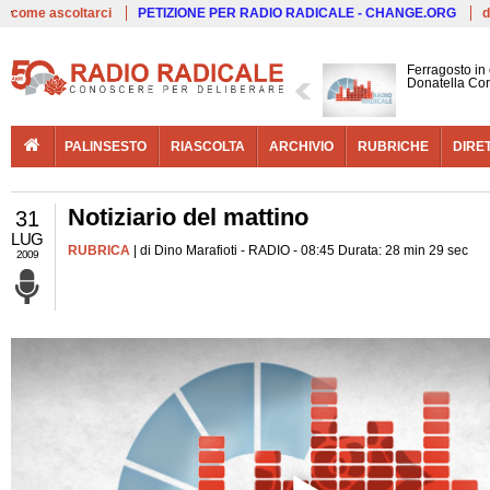
Live
come ascoltarci
PETIZIONE PER RADIO RADICALE - CHANGE.ORG
d
Ferragosto in
Donatella Cor
PALINSESTO
RIASCOLTA
ARCHIVIO
RUBRICHE
DIRE
Notiziario del mattino
31
LUG
RUBRICA
| di Dino Marafioti - RADIO - 08:45 Durata: 28 min 29 sec
2009