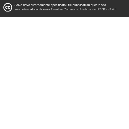
Salvo dove diversamente specificato i file pubblicati su questo sito
sono rilasciati con licenza
Creative Commons: Attribuzione BY-NC-SA 4.0