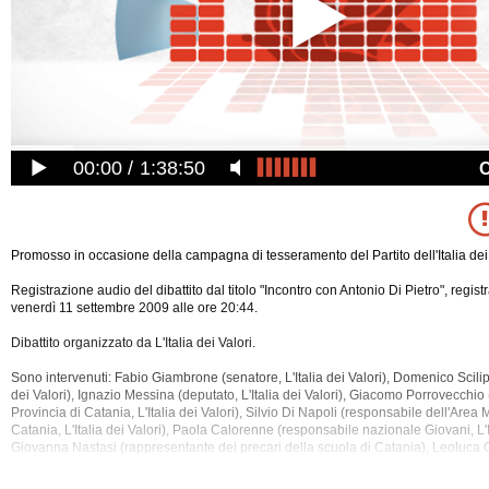
00:00
1:38:50
Promosso in occasione della campagna di tesseramento del Partito dell'Italia dei 
Registrazione audio del dibattito dal titolo "Incontro con Antonio Di Pietro", regist
venerdì 11 settembre 2009 alle ore 20:44.
Dibattito organizzato da L'Italia dei Valori.
Sono intervenuti: Fabio Giambrone (senatore, L'Italia dei Valori), Domenico Scilipo
dei Valori), Ignazio Messina (deputato, L'Italia dei Valori), Giacomo Porrovecchio 
Provincia di Catania, L'Italia dei Valori), Silvio Di Napoli (responsabile dell'Area 
Catania,
L'Italia dei Valori), Paola Calorenne (responsabile nazionale Giovani, L'It
Giovanna Nastasi (rappresentante dei precari della scuola di Catania), Leoluca 
portavoce nazionale, L'Italia dei Valori), Antonio Di Pietro (deputato e presidente, L