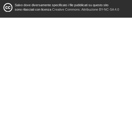
Salvo dove diversamente specificato i file pubblicati su questo sito
sono rilasciati con licenza
Creative Commons: Attribuzione BY-NC-SA 4.0