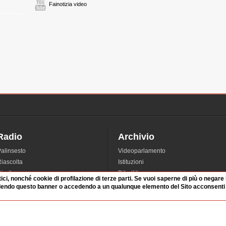
Fainotizia video
Radio
Archivio
alinsesto
Videoparlamento
iascolta
Istituzioni
irette
Dibattiti
tici, nonché cookie di profilazione di terze parti. Se vuoi saperne di più o negare
Rubriche
Manifestazioni
dendo questo banner o accedendo a un qualunque elemento del Sito acconsenti a
nterviste
Radicali
tatistiche audio/video