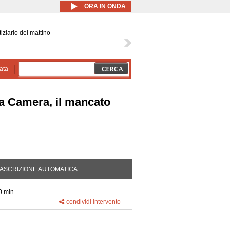
ORA IN ONDA
iziario del mattino
ata
alla Camera, il mancato
DA ATTIVA)
ASCRIZIONE AUTOMATICA
0 min
condividi intervento