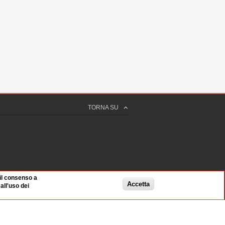
TORNA SU
 il consenso a
Accetta
ll'uso dei