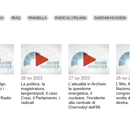
RA
IRAQ
PANNELLA
RADICALI ITALIANI
SADDAM HUSSEIN
28
2023
27
2023
26
Apr
Apr
Apr
Ugo
La politica, la
L'attualità in Archivio:
L'Msi, 
o i
magistratura,
la questione
Nazional
tangentopoli, il caso
energetica, il
congres
i Radio
Craxi, il Parlamento, i
nucleare, l'incidente
svolta d
radicali
alla centrale di
destra,
Chernobyl dell'86