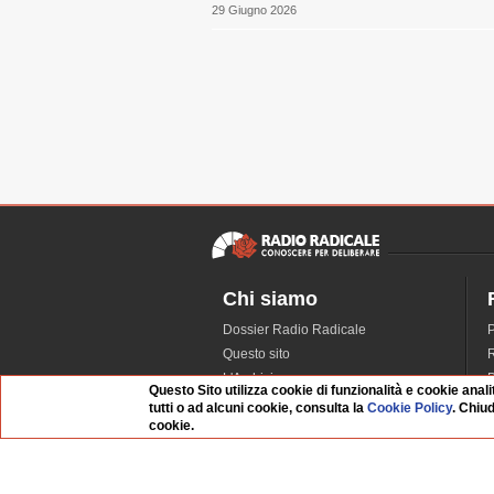
29 Giugno 2026
Chi siamo
Dossier Radio Radicale
P
Questo sito
R
L'Archivio
D
Questo Sito utilizza cookie di funzionalità e cookie anali
Redazione
tutti o ad alcuni cookie, consulta la
Cookie Policy
. Chiu
cookie.
La musica da Requiem
I
Infrastruttura informatica
S
Contattaci