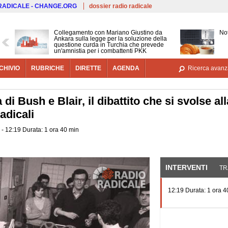
Salta al contenuto principale
 RADICALE - CHANGE.ORG
dossier radio radicale
Collegamento con Mariano Giustino da
Not
Ankara sulla legge per la soluzione della
questione curda in Turchia che prevede
un'amnistia per i combattenti PKK
CHIVIO
RUBRICHE
DIRETTE
AGENDA
Ricerca avanz
a di Bush e Blair, il dibattito che si svolse 
adicali
 - 12:19 Durata: 1 ora 40 min
INTERVENTI
(SCHE
TR
12:19 Durata: 1 ora 4