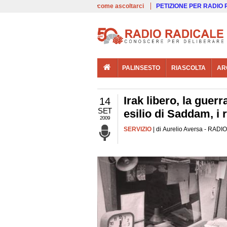
00:00
Live
come ascoltarci
PETIZIONE PER RADIO
PALINSESTO
RIASCOLTA
AR
Irak libero, la guerr
14
SET
esilio di Saddam, i r
2009
SERVIZIO
| di Aurelio Aversa - RADIO