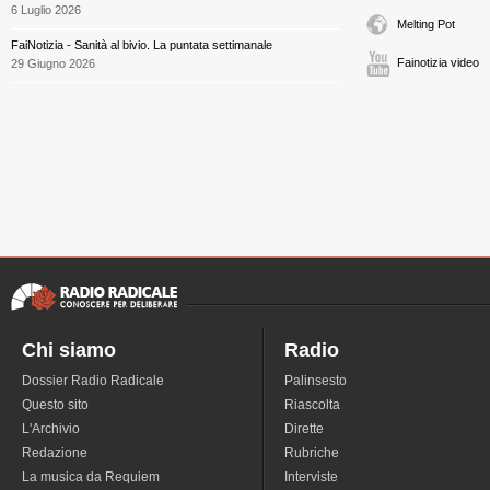
6 Luglio 2026
Melting Pot
FaiNotizia - Sanità al bivio. La puntata settimanale
Fainotizia video
29 Giugno 2026
Chi siamo
Radio
Dossier Radio Radicale
Palinsesto
Questo sito
Riascolta
L'Archivio
Dirette
Redazione
Rubriche
La musica da Requiem
Interviste