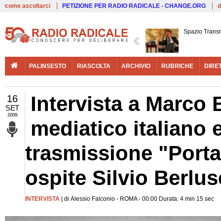
Live
come ascoltarci
PETIZIONE PER RADIO RADICALE - CHANGE.ORG
d
Spazio Trans
PALINSESTO
RIASCOLTA
ARCHIVIO
RUBRICHE
DIRE
Intervista a Marco 
16
SET
2009
mediatico italiano e
trasmissione "Porta
ospite Silvio Berlu
INTERVISTA
| di Alessio Falconio - ROMA - 00:00 Durata: 4 min 15 sec