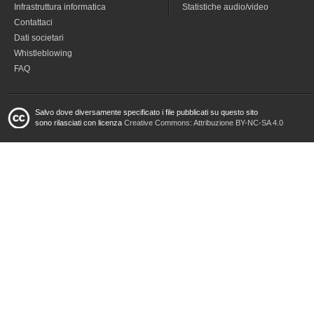
Infrastruttura informatica
Statistiche audio/video
Contattaci
Dati societari
Whistleblowing
FAQ
Salvo dove diversamente specificato i file pubblicati su questo sito
sono rilasciati con licenza
Creative Commons: Attribuzione BY-NC-SA 4.0