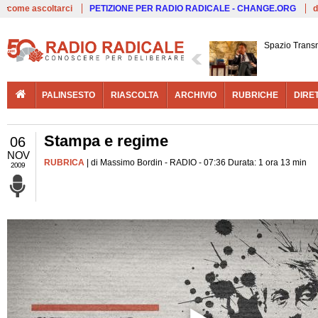
Live
come ascoltarci
PETIZIONE PER RADIO RADICALE - CHANGE.ORG
d
Spazio Trans
PALINSESTO
RIASCOLTA
ARCHIVIO
RUBRICHE
DIRE
Stampa e regime
06
NOV
RUBRICA
| di Massimo Bordin - RADIO - 07:36 Durata: 1 ora 13 min
2009