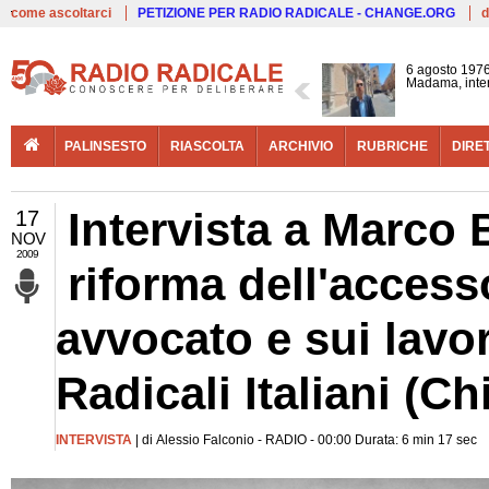
Live
come ascoltarci
PETIZIONE PER RADIO RADICALE - CHANGE.ORG
d
6 agosto 1976
Madama, interv
PALINSESTO
RIASCOLTA
ARCHIVIO
RUBRICHE
DIRE
Intervista a Marco 
17
NOV
2009
riforma dell'access
avvocato e sui lavor
Radicali Italiani (
INTERVISTA
| di Alessio Falconio - RADIO - 00:00 Durata: 6 min 17 sec