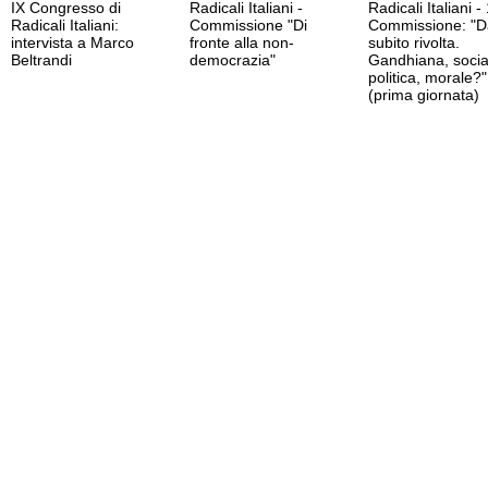
IX Congresso di
Radicali Italiani -
Radicali Italiani - 
Radicali Italiani:
Commissione "Di
Commissione: "D
intervista a Marco
fronte alla non-
subito rivolta.
Beltrandi
democrazia"
Gandhiana, socia
politica, morale?"
(prima giornata)