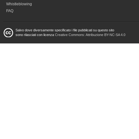
Whistleblowing
FAQ
Salvo dove diversamente specificato i file pubblicati su questo sito
sono rilasciati con licenza
Creative Commons: Attribuzione BY-NC-SA 4.0