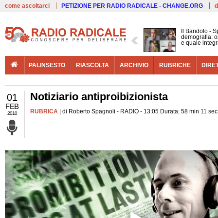
Live
come ascoltarci
PETIZIONE PER RADIO RADICALE - CHANGE.ORG
d
Il Bandolo - S
demografia: ol
e quale integ
PALINSESTO
RIASCOLTA
ARCHIVIO
RUBRICHE
DIRE
Notiziario antiproibizionista
01
FEB
RUBRICA
| di Roberto Spagnoli - RADIO - 13:05 Durata: 58 min 11 sec
2010