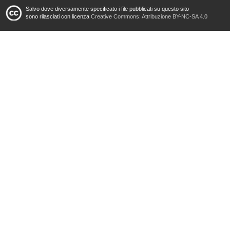
Salvo dove diversamente specificato i file pubblicati su questo sito
sono rilasciati con licenza
Creative Commons: Attribuzione BY-NC-SA 4.0