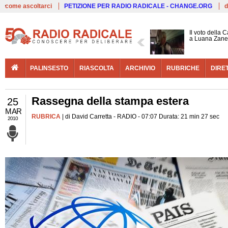
Live
come ascoltarci
PETIZIONE PER RADIO RADICALE - CHANGE.ORG
d
Il voto della 
a Luana Zane
PALINSESTO
RIASCOLTA
ARCHIVIO
RUBRICHE
DIRE
Rassegna della stampa estera
25
MAR
RUBRICA
| di David Carretta - RADIO - 07:07 Durata: 21 min 27 sec
2010