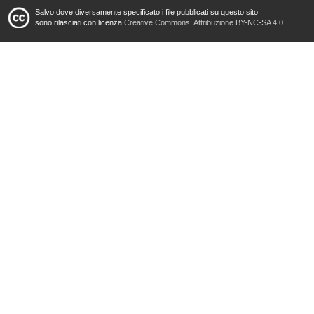
Salvo dove diversamente specificato i file pubblicati su questo sito
sono rilasciati con licenza
Creative Commons: Attribuzione BY-NC-SA 4.0