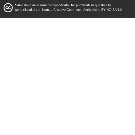
Salvo dove diversamente specificato i file pubblicati su questo sito
sono rilasciati con licenza
Creative Commons: Attribuzione BY-NC-SA 4.0