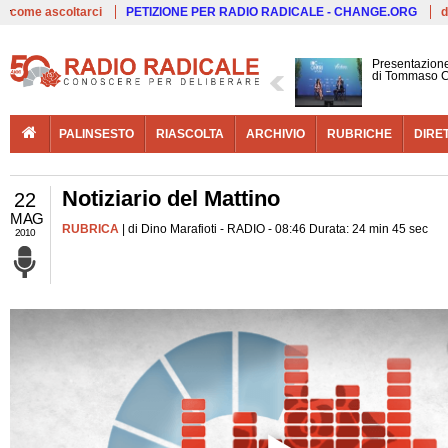
Live
come ascoltarci
PETIZIONE PER RADIO RADICALE - CHANGE.ORG
d
Presentazione
di Tommaso C
PALINSESTO
RIASCOLTA
ARCHIVIO
RUBRICHE
DIRE
Notiziario del Mattino
22
MAG
RUBRICA
| di Dino Marafioti - RADIO - 08:46 Durata: 24 min 45 sec
2010