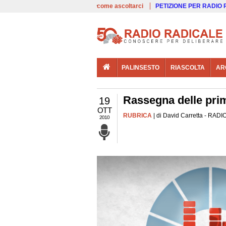
00:00
Live
come ascoltarci
PETIZIONE PER RADIO
PALINSESTO
RIASCOLTA
AR
Rassegna delle prim
19
OTT
RUBRICA
| di David Carretta - RADIO
2010