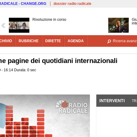
Salta al contenuto principale
 RADICALE - CHANGE.ORG
dossier radio radicale
Rivoluzione in corso
Giu
int
CHIVIO
RUBRICHE
DIRETTE
AGENDA
Ricerca avanz
e pagine dei quotidiani internazionali
 - 16:14 Durata: 0 sec
INTERVENTI
(SCHE
TR