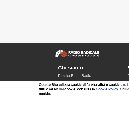
Chi siamo
Dossier Radio Radicale
P
Questo sito
R
Questo Sito utilizza cookie di funzionalità e cookie anali
L'Archivio
D
tutti o ad alcuni cookie, consulta la
Cookie Policy
. Chiu
cookie.
Redazione
La musica da Requiem
I
Infrastruttura informatica
S
Contattaci
Dati societari
Organismo di Vigilanza