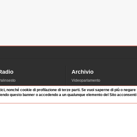
Radio
Archivio
alinsesto
Videoparlamento
iascolta
Istituzioni
tici, nonché cookie di profilazione di terze parti. Se vuoi saperne di più o negare
irette
Dibattiti
dendo questo banner o accedendo a un qualunque elemento del Sito acconsenti a
Rubriche
Manifestazioni
nterviste
Radicali
tatistiche audio/video