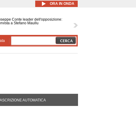
ORA IN ONDA
seppe Conte leader dell'opposizione:
ervista a Stefano Maullu
ata
DA ATTIVA)
ASCRIZIONE AUTOMATICA