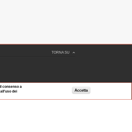
TORNA SU
 il consenso a
Accetta
ll'uso dei