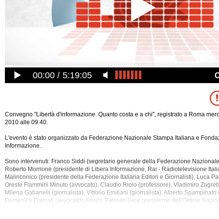
00:00
5:19:05
Convegno "Libertà d'informazione. Quanto costa e a chi", registrato a Roma me
2010 alle 09:40.
L'evento è stato organizzato da Federazione Nazionale Stampa Italiana e Fonda
Informazione.
Sono intervenuti: Franco Siddi (segretario generale della Federazione Nazionale
Roberto Morrione (presidente di Libera Informazione, Rai - Radiotelevisione Itali
Malinconico (presidente della Federazione Italiana Editori e Giornalisti), Luca P
Oreste Flammini Minuto (avvocato), Claudio Riolo (professore), Vladimiro Zagre
Milena Gabanelli (giornalista), Vittorio Emiliani (giornalista), Alberto Spampinato (
Domenico D'amati (avvocato), Enrico Paissan (vice presidente dell'Ordine Naziona
Darian Pavli (componente dell'Open Society Justice Iniziative), Carlo Leoni (res
Giustizia, Sinistra Ecologia Libertà), Guido Columba (presidente dell'Unione Naz