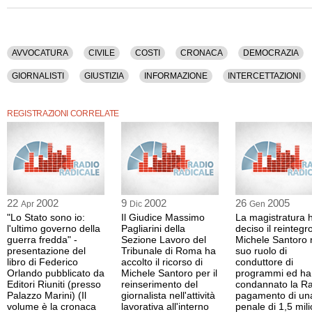
Italiani), Roberto Natale (presidente della Federazione Nazionale della Stampa It
Radiotelevisione Italiana), Roberto Rossi (giornalista), Andrea Melodia (presiden
Cattolica della Stampa Italiana), Antonio Padellaro (giornalista), Valerio Spigarell
Vasaturo (avvocato), Ilaria Ramoni (avvocato), Nello Trocchia (giornalista), Serg
(giornalista), Giulio Gargia (giornalista), Giovanni Rossi (giornalista), Giovanni R
AVVOCATURA
CIVILE
COSTI
CRONACA
DEMOCRAZIA
Generale Aggiunto della Federazione Nazionale della Stampa Italiana).
GIORNALISTI
GIUSTIZIA
INFORMAZIONE
INTERCETTAZIONI
Tra gli argomenti discussi: Avvocatura, Civile, Costi, Cronaca, Democrazia, Diffam
Editoria, Giornali, Giornalismo, Giornalisti, Giustizia, Informazione, Intercettazioni
SANZIONI
SEGRETO
STAMPA
STATO
TELEVISIONE
Parlamento, Partiti, Politica, Rai, Sanzioni, Segreto, Stampa, Stato, Televisione.
REGISTRAZIONI CORRELATE
La registrazione audio di questo convegno ha una durata di 5 ore e 18 minuti.
22
2002
9
2002
26
2005
Apr
Dic
Gen
"Lo Stato sono io:
Il Giudice Massimo
La magistratura 
l'ultimo governo della
Pagliarini della
deciso il reintegro
guerra fredda" -
Sezione Lavoro del
Michele Santoro 
presentazione del
Tribunale di Roma ha
suo ruolo di
libro di Federico
accolto il ricorso di
conduttore di
Orlando pubblicato da
Michele Santoro per il
programmi ed ha
Editori Riuniti (presso
reinserimento del
condannato la Ra
Palazzo Marini) (Il
giornalista nell'attività
pagamento di un
volume è la cronaca
lavorativa all'interno
penale di 1,5 mili