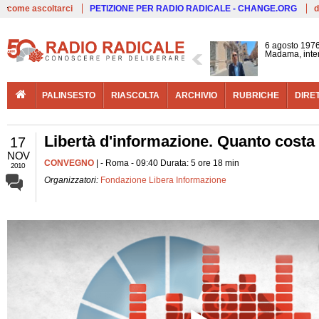
Live
come ascoltarci
PETIZIONE PER RADIO RADICALE - CHANGE.ORG
d
6 agosto 1976
Madama, interv
PALINSESTO
RIASCOLTA
ARCHIVIO
RUBRICHE
DIRE
Libertà d'informazione. Quanto costa 
17
NOV
CONVEGNO
| - Roma - 09:40 Durata: 5 ore 18 min
2010
Organizzatori:
Fondazione Libera Informazione