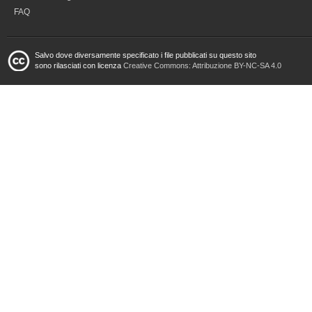
FAQ
Salvo dove diversamente specificato i file pubblicati su questo sito
sono rilasciati con licenza
Creative Commons: Attribuzione BY-NC-SA 4.0